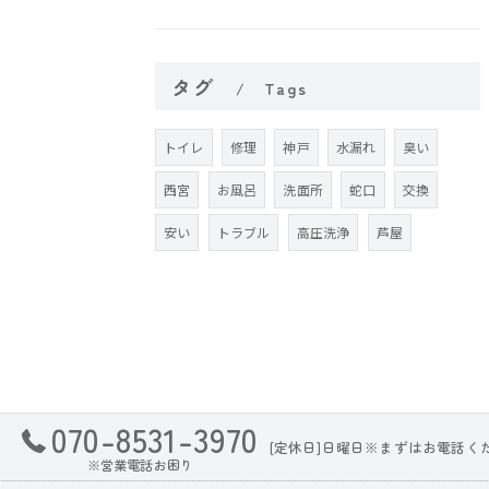
タグ
Tags
トイレ
修理
神戸
水漏れ
臭い
西宮
お風呂
洗面所
蛇口
交換
安い
トラブル
高圧洗浄
芦屋
070-8531-3970
[定休日]日曜日※まずはお電話く
※営業電話お困り