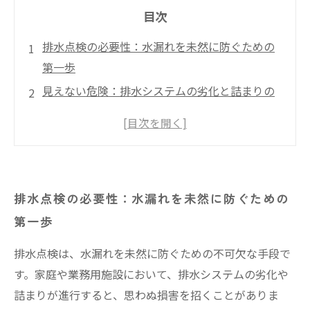
目次
排水点検の必要性：水漏れを未然に防ぐための
第一歩
見えない危険：排水システムの劣化と詰まりの
実態
定期点検のメリット：修理コストを抑える秘訣
排水点検の具体的な方法：手順と注意点を解説
衛生的な環境を保つための排水システム管理
排水点検の必要性：水漏れを未然に防ぐための
水漏れ問題を解決するためのプロフェッショナ
第一歩
ルの助言
未来を見据えた排水点検：安心な生活のために
排水点検は、水漏れを未然に防ぐための不可欠な手段で
す。家庭や業務用施設において、排水システムの劣化や
詰まりが進行すると、思わぬ損害を招くことがありま