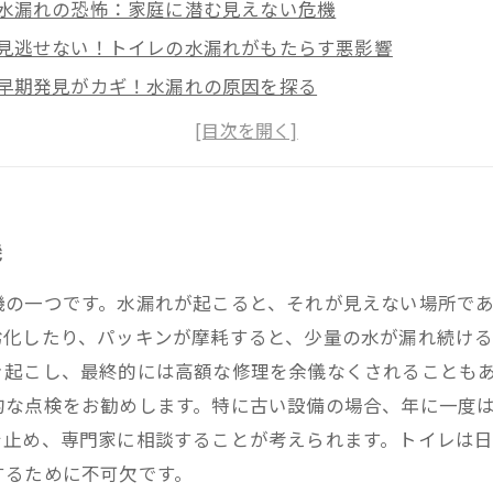
水漏れの恐怖：家庭に潜む見えない危機
見逃せない！トイレの水漏れがもたらす悪影響
早期発見がカギ！水漏れの原因を探る
安心を取り戻すための効果的な修理方法
日常メンテナンスで水漏れを未然に防ぐ
専門業者への相談：プロの手を借りるタイミング
水漏れトラブルを乗り越え、安心のトイレ環境を実現する
機
機の一つです。水漏れが起こると、それが見えない場所で
劣化したり、パッキンが摩耗すると、少量の水が漏れ続け
き起こし、最終的には高額な修理を余儀なくされることもあ
的な点検をお勧めします。特に古い設備の場合、年に一度
を止め、専門家に相談することが考えられます。トイレは
するために不可欠です。