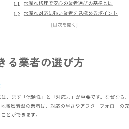
水漏れ修理で安心の業者選びの基準とは
水漏れ対応に強い業者を見極めるポイント
口コミや評判で信頼できる水漏れ業者を探す
緊急水漏れトラブル時の業者選びのコツ
水漏れ修理の実績豊富な業者を選ぶ理由
水漏れ業者ランキングを選定時の参考に
きる業者の選び方
口コミが語る水漏れ業者の実力とは
水漏れ業者の口コミが示す信頼性と満足度
水漏れ修理で高評価を得る業者の特徴
は
実際の水漏れ体験談から学ぶ業者選び
には、まず「信頼性」と「対応力」が重要です。なぜなら
水漏れ口コミを活用した業者比較の方法
で地域密着型の業者は、対応の早さやアフターフォローの
水漏れ業者おすすめ理由を口コミで検証
ることができます。
洗濯機の水漏れも口コミで業者を確認