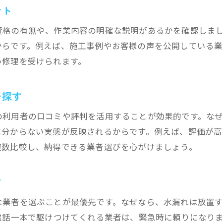
水漏れ対応なら押さえておきたい費用相場
ント
水漏れ修理の費用相場と内訳を徹底解説
資格の有無や、作業内容の明確な説明があるかを確認しま
水漏れ調査費用の目安と業者選びの注意点
からです。例えば、施工事例やお客様の声を公開している
水漏れ対応の見積もりで確認すべき項目
い修理を受けられます。
水漏れの費用比較で最適な業者を探す
を探す
水漏れ業者の料金体系を理解して依頼
相場を知って水漏れ修理の費用を抑える
の利用者の口コミや評判を活用することが効果的です。な
業者選びで失敗しないための注意点
は分からない実態が反映されるからです。例えば、評価が
複数比較し、納得できる業者選びを心がけましょう。
水漏れ修理業者選びで避けたい落とし穴
水漏れトラブル時に気を付けたい悪質業者
ツ
水漏れ業者の見積もり内容をしっかり確認
急ぎの水漏れ修理依頼で注意すべき点
な業者を選ぶことが最優先です。なぜなら、水漏れは放置
水漏れおすすめ業者の選び方と注意点
電話一本で駆けつけてくれる業者は、緊急時に頼りになり