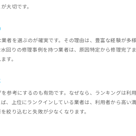
とが大切です。
水漏れ修理依頼時のトラブル事例に学ぶ
悪質な水道業者を避けるための見分け方
由
水漏れ業者選びで悪質な業者の特徴を知る
ぼったくり水道業者に注意して水漏れ対策
な業者を選ぶのが確実です。その理由は、豊富な経験が多
な水回りの修理事例を持つ業者は、原因特定から修理完了
水漏れトラブル時に怪しい業者を避けるコツ
れます。
口コミや評判で水漏れ業者の信頼性を確認
悪質な水漏れ業者一覧を参考に注意する
に
信頼できる水漏れ修理業者の見抜き方
水漏れ修理はどこに頼むべきか徹底比較
グを参考にするのも有効です。なぜなら、ランキングは利
えば、上位にランクインしている業者は、利用者から高い
水漏れ修理の依頼先ごとに特徴を比較
者を絞り込むと失敗が少なくなります。
水漏れおすすめ業者と一般業者の違い
水漏れ修理はどこに頼むのが安心か検証
口コミで選ぶ水漏れ業者の比較ポイント