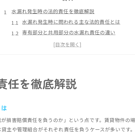
水漏れ発生時の法的責任を徹底解説
水漏れ発生時に問われる主な法的責任とは
専有部分と共用部分の水漏れ責任の違い
経年劣化と過失による水漏れ責任の分岐点
水漏れトラブル発生後の初動対応と注意点
管理組合が関与する水漏れ責任の範囲解説
賠償金相場と判例から見る水漏れ対応策
責任を徹底解説
水漏れの賠償金相場は判例でどう決まるか
過去の判例に学ぶ水漏れ損害賠償の基準
賃貸での水漏れ賠償金相場の実情を解説
とは
弁護士費用を含む水漏れ損害賠償の注意点
誰が損害賠償責任を負うのか」という点です。賃貸物件の
水漏れ判例が示す有利な対応策のポイント
は貸主や管理組合がそれぞれ責任を負うケースが多いです