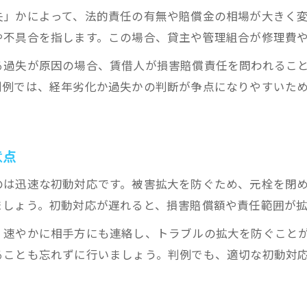
水漏れ損害賠償の交渉前に準備すべき資料
失」かによって、法的責任の有無や賠償金の相場が大きく
判例を活用した水漏れ賠償交渉のコツ
や不具合を指します。この場合、貸主や管理組合が修理費
責任範囲を明確にする交渉時のポイント
る過失が原因の場合、賃借人が損害賠償責任を問われるこ
水漏れ相場を根拠とした適切な主張方法
判例では、経年劣化か過失かの判断が争点になりやすいた
管理組合や第三者の立場を交渉に活かす
経年劣化と過失が問われる水漏れ事例集
意点
経年劣化による水漏れ事例と法的解釈の違い
借主の過失が原因となる水漏れケース分析
のは迅速な初動対応です。被害拡大を防ぐため、元栓を閉
水漏れ判例で認定された損害賠償の実情
ましょう。初動対応が遅れると、損害賠償額や責任範囲が
賃貸マンションで多い水漏れ原因と責任関係
、速やかに相手方にも連絡し、トラブルの拡大を防ぐこと
経年劣化と過失判断で注意すべきポイント
ることも忘れずに行いましょう。判例でも、適切な初動対