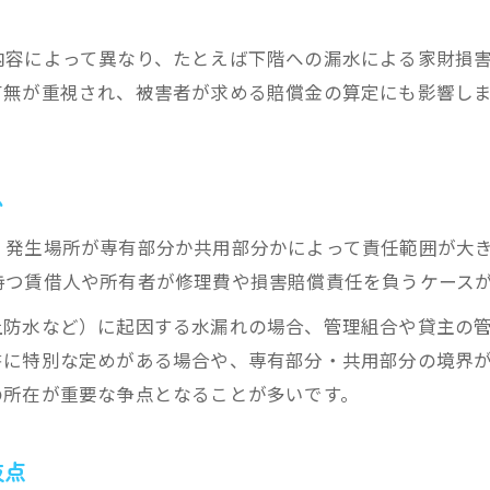
大家と借主、どちらが負う水漏れ責任か
水漏れで大家が責任を問われる代表例と根拠
内容によって異なり、たとえば下階への漏水による家財損
借主の過失による水漏れ責任と賠償基準
有無が重視され、被害者が求める賠償金の算定にも影響し
賃貸マンションでの水漏れ責任の分岐条件
経年劣化が水漏れ責任に与える影響を検証
い
水漏れ損害時の責任分担と交渉の基本姿勢
賃貸における水漏れ損害賠償の基礎知識
、発生場所が専有部分か共用部分かによって責任範囲が大
賃貸の水漏れ損害賠償請求は何を根拠に行うか
持つ賃借人や所有者が修理費や損害賠償責任を負うケース
賃貸水漏れで賠償範囲が異なる主な要素
上防水など）に起因する水漏れの場合、管理組合や貸主の
水漏れ損害賠償の相場とその算定方法
書に特別な定めがある場合や、専有部分・共用部分の境界
経年劣化と不可抗力の違いが賠償に影響
の所在が重要な争点となることが多いです。
水漏れ損害賠償請求でよくある落とし穴
岐点
損害賠償交渉で有利になるポイント