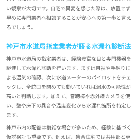
水漏れ減免申請の手続きとポイント
い観察が大切です。自宅で異変を感じた際は、放置せず
神戸市水道局指定業者の選び方解説
早めに専門業者へ相談することが安心への第一歩と言え
水漏れ証明の取得方法と必要書類一覧
るでしょう。
水道修繕受付センター利用のコツ
水漏れ調査費用の相場と料金明細を徹底解説
神戸市水道局指定業者が語る水漏れ診断法
水漏れ調査の費用相場と内訳を詳しく解説
神戸市水道局の指定業者は、経験豊富な目と専門機器を
マンションと戸建ての水漏れ調査費の違い
駆使して水漏れ診断を行います。まずは目視や手触りに
水漏れ修理費用の見積もりポイントとは
よる湿気の確認、次に水道メーターのパイロットをチェ
ックし、全蛇口を閉めても動いていれば漏水の可能性が
神戸市水道修繕受付センターの料金特徴
高いと判断します。加えて、音聴棒や赤外線カメラを使
悪質な高額請求を避けるための注意点
い、壁や床下の異音や温度変化から水漏れ箇所を特定し
神戸市内で信頼できる水漏れ対応の選び方
ます。
信頼できる水漏れ対応業者の見極め方
神戸市内の配管は複雑な場合が多いため、経験に基づく
神戸市水道局指定業者一覧の活用方法
仮説検証も重要です。例えば、集合住宅では共用部と専
口コミや評判で選ぶ水漏れ修理のコツ