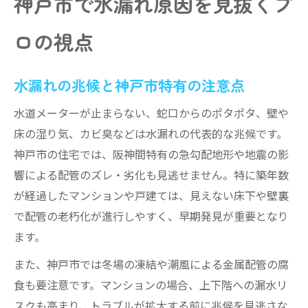
神戸市で水漏れ原因を見抜くプ
水漏れ調査で使われる最新技術とは
音響調査やサーモカメラで水漏れを特定
ロの視点
水道局修繕受付センター活用のすすめ
水漏れ箇所発見に役立つプロの視点
水漏れの兆候と神戸市特有の注意点
水漏れ調査の流れと注意すべき点
水道メーターが止まらない、蛇口からのポタポタ、壁や
配管トラブルを防ぐ神戸市の最新対策
床の湿り気、カビ臭などは水漏れの代表的な兆候です。
配管の老朽化による水漏れリスク軽減法
神戸市の住宅では、阪神間特有の急勾配地形や地震の影
水漏れを防ぐための定期点検の重要性
響による配管のズレ・劣化も見逃せません。特に築年数
が経過したマンションや戸建ては、見えない床下や壁裏
水道局指定業者による予防対策の実例
で配管の老朽化が進行しやすく、早期発見が重要となり
水漏れ修理と配管メンテナンスの関係性
ます。
神戸市の住宅に適した配管対策を解説
また、神戸市では冬場の凍結や潮風による金属配管の腐
水道局を通じた安心な水漏れ相談の進め方
食も要注意です。マンションの場合、上下階への漏水リ
水道局窓口での水漏れ相談の流れ
スクも高まり、トラブルが拡大する前に兆候を見逃さな