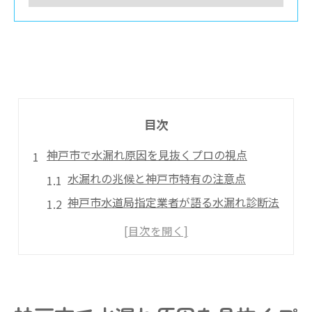
目次
神戸市で水漏れ原因を見抜くプロの視点
水漏れの兆候と神戸市特有の注意点
神戸市水道局指定業者が語る水漏れ診断法
悪質業者を避ける水漏れ原因特定のコツ
修理前に知っておくべき水漏れ原因例
水漏れ発見で安心できる相談先選び
水漏れ発見に役立つ調査手法のポイント