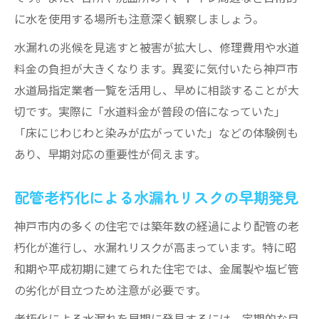
緊急時に役立つ公式水漏れ相談窓口案内
に水を使用する場所も注意深く観察しましょう。
水漏れ発生時の迅速な連絡方法と注意点
水漏れの兆候を見逃すと被害が拡大し、修理費用や水道
神戸市の水漏れ対応で安心を得るコツ
料金の負担が大きくなります。異変に気付いたら神戸市
指定業者紹介の仕組みと水漏れ解決法
水道局指定業者一覧を活用し、早めに相談することが大
減免申請で水道代の負担軽減を実現
切です。実際に「水道料金が普段の倍になっていた」
水漏れによる水道料金減免制度の活用法
「床にじわじわと染みが広がっていた」などの体験例も
減免申請に必要な書類とポイント解説
あり、早期対応の重要性が伺えます。
水漏れ修理後の減免申請手続きの流れ
配管老朽化による水漏れリスクの早期発見
神戸市の水漏れ減免申請期限と注意点
修理業者発行の漏水証明書の重要性
神戸市内の多くの住宅では築年数の経過により配管の老
悪質業者を避ける水漏れ対応の知恵
朽化が進行し、水漏れリスクが高まっています。特に昭
和期や平成初期に建てられた住宅では、金属製や塩ビ管
水漏れ修理で悪質業者を見分ける方法
の劣化が目立つため注意が必要です。
神戸市指定業者利用で安心な水漏れ対応
老朽化による水漏れを早期に発見するには、定期的な目
契約書や見積もりで水漏れ詐欺を防止