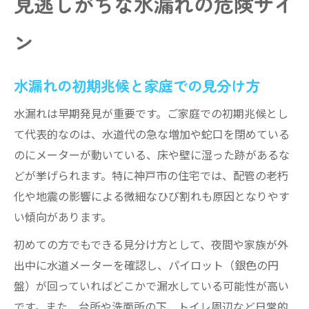
見逃しがちな水漏れの危険サイ
家庭でできる水漏れ箇所の簡単チェック法
水道メーターで判別する水漏れの見つけ方
ン
水漏れ発見後の応急処置と止水栓の役割
プロに依頼すべき水漏れの特定ポイント
水漏れの初期兆候と家庭での見分け方
水漏れ箇所特定で無駄な出費を防ぐコツ
水漏れは早期発見が重要です。ご家庭での初期兆候とし
神戸市で安心修理を進めるポイント
て代表的なのは、水道代の急な増加や蛇口を閉めている
水漏れ修理は神戸市指定業者に相談を推奨
のにメーターが動いている、床や壁に湿った跡があるな
見積もり比較で納得の水漏れ修理を実現
どが挙げられます。特に神戸市の住宅では、配管の老朽
化や地震の影響による微細なひび割れも原因となりやす
水漏れ修理前後の説明と確認事項まとめ
い傾向があります。
契約書内容を確認し水漏れトラブル回避
水漏れ修理で悪質業者を避ける注意点
初めての方でもできる見分け方として、夜間や家族が外
出中に水道メーターを確認し、パイロット（銀色の円
公式窓口を活用した水漏れ対応術
盤）が回っていればどこかで漏水している可能性が高い
神戸市水道修繕受付センター活用の流れ
です。また、台所や洗面所の下、トイレ周辺など日常的