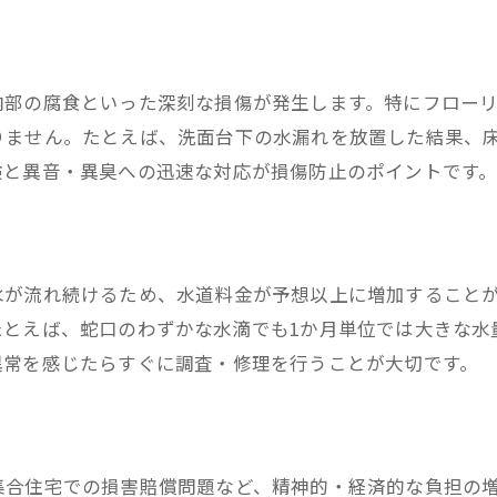
水漏れトラブルにおける住人間のマナー
経年劣化による水漏れ発生のタイミングとは
経年劣化で水漏れが発生しやすい時期
内部の腐食といった深刻な損傷が発生します。特にフロー
水漏れと経年劣化の見極めポイント
りません。たとえば、洗面台下の水漏れを放置した結果、
設備別に見る水漏れの発生しやすさ
検と異音・異臭への迅速な対応が損傷防止のポイントです
水漏れの前兆と経年劣化のサインを解説
経年劣化による水漏れ放置のリスク
水漏れ対策に役立つ定期点検の重要性
水が流れ続けるため、水道料金が予想以上に増加すること
水漏れトラブル時の謝罪対応の心得
たとえば、蛇口のわずかな水滴でも1か月単位では大きな水
異常を感じたらすぐに調査・修理を行うことが大切です。
水漏れ発生時のお詫びの基本マナー
下の階への水漏れ謝罪で注意すべき点
謝罪しない場合の水漏れトラブルリスク
水漏れ謝罪で誠意が伝わる対応方法
集合住宅での損害賠償問題など、精神的・経済的な負担の