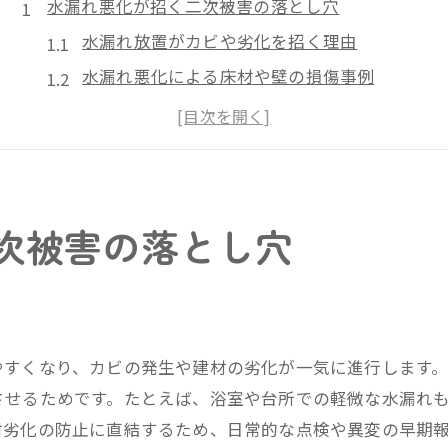
水漏れ悪化が招く二次被害の落とし穴
水漏れ放置がカビや劣化を招く理由
水漏れ悪化による床材や壁の損傷事例
水漏れ被害で水道料金が急増する要因
住環境を脅かす水漏れ二次被害の実態
水漏れ放置が健康や快適さに与える影響
水漏れの早期対応が被害抑止の鍵となる
次被害の落とし穴
放置された水漏れが賃貸住宅に及ぼす影響
水漏れ放置が賃貸で招くトラブル例
賃貸物件で水漏れ悪化時の責任範囲とは
水漏れ放置による下の階への影響の実態
やすくなり、カビの発生や建材の劣化が一気に進行します
水漏れが賃貸契約や退去時に及ぼす注意点
させるためです。たとえば、浴室や台所での軽微な水漏れ
謝罪や賠償問題が賃貸で発生する背景
材劣化の防止に直結するため、日常的な点検や異変の早期