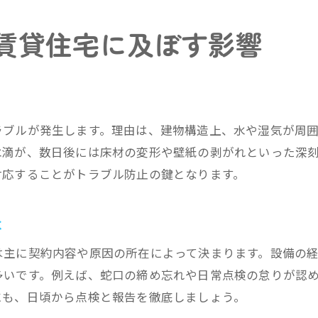
下の階に水漏れが起きた時の初動対応
賃貸住宅に及ぼす影響
水漏れ放置の危険性と適切な報告手順
下の階住人との信頼関係を維持する方法
マンションで水漏れ発生時に注意すべき点
マンション特有の水漏れトラブル事例
ラブルが発生します。理由は、建物構造上、水や湿気が周
水漏れ時の管理会社や住人への連絡手順
水滴が、数日後には床材の変形や壁紙の剥がれといった深
マンションで水漏れ謝罪を怠るリスク
対応することがトラブル防止の鍵となります。
水漏れが起きた際の騒音や臭い対応策
マンションでの水漏れ放置が招く問題
は
共用部分での水漏れ発生時の注意事項
は主に契約内容や原因の所在によって決まります。設備の
水漏れ修理費用を抑えるための実践的な工夫
多いです。例えば、蛇口の締め忘れや日常点検の怠りが認
水漏れ修理費用を削減する早期発見の重要性
にも、日頃から点検と報告を徹底しましょう。
賢い応急処置で水漏れ悪化を防ぐ方法