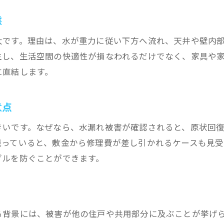
水漏れ修理の依頼先選びで注意すべき点
態
費用負担を減らす水漏れ対策と予防策
大です。理由は、水が重力に従い下方へ流れ、天井や壁内
水漏れ放置が修理費を高額にする理由
生し、生活空間の快適性が損なわれるだけでなく、家具や
水漏れトラブルの見積もり比較と相談のコツ
に直結します。
意点
きいです。なぜなら、水漏れ被害が確認されると、原状回
残っていると、敷金から修理費が差し引かれるケースも見受
ブルを防ぐことができます。
る背景には、被害が他の住戸や共用部分に及ぶことが挙げ