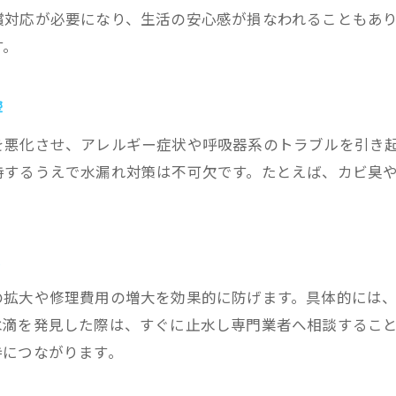
お詫びの品や金額相場の考え方と注意点
償対応が必要になり、生活の安心感が損なわれることもあ
す。
水漏れ謝罪で関係悪化を防ぐコツ
早期発見で水漏れ被害を最小限に抑える方法
響
水漏れの初期症状を見逃さないチェック法
早期対応で水漏れ被害を減らす実践ポイント
を悪化させ、アレルギー症状や呼吸器系のトラブルを引き
持するうえで水漏れ対策は不可欠です。たとえば、カビ臭
水漏れ悪化を防ぐための自己点検習慣
水漏れ発見時の応急処置と注意点
専門業者への迅速な相談が水漏れ対策に有効
る
水漏れ放置を避けるための日常意識
下の階への水漏れ被害と適切な対応策
の拡大や修理費用の増大を効果的に防げます。具体的には
水滴を発見した際は、すぐに止水し専門業者へ相談するこ
下の階に水漏れが及ぶ主な原因と対処法
持につながります。
下の階への水漏れ謝罪で重要な行動
水漏れ被害の範囲と賠償責任の考え方