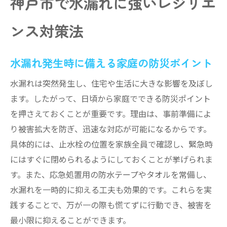
神戸市で水漏れに強いレジリエ
水漏れトラブルを防ぐための基礎知識
水漏れの主な原因と発生リスクを理解する
ンス対策法
水漏れトラブルを未然に防ぐ日常点検法
神戸市の水漏れ修理業者選びの基本知識
水漏れ発生時に備える家庭の防災ポイント
悪質な水漏れ業者の特徴と注意点
水漏れは突然発生し、住宅や生活に大きな影響を及ぼし
水漏れトラブル時の適切な初期対応方法
ます。したがって、日頃から家庭でできる防災ポイント
水漏れを予防するためのレジリエンス意識
を押さえておくことが重要です。理由は、事前準備によ
修理費用の相場と水漏れ原因を徹底解説
り被害拡大を防ぎ、迅速な対応が可能になるからです。
具体的には、止水栓の位置を家族全員で確認し、緊急時
水漏れ修理費用の相場と内訳を詳しく解説
にはすぐに閉められるようにしておくことが挙げられま
神戸市で多い水漏れ原因とその特徴
す。また、応急処置用の防水テープやタオルを常備し、
修理見積もり時に確認すべき水漏れ項目
水漏れを一時的に抑える工夫も効果的です。これらを実
水漏れ費用に影響する要素と注意点
践することで、万が一の際も慌てずに行動でき、被害を
神戸市水道局の漏水証明の活用法とは
最小限に抑えることができます。