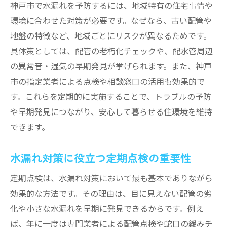
神戸市で水漏れを予防するには、地域特有の住宅事情や
追加請求を避ける水漏れ修理のポイント
環境に合わせた対策が必要です。なぜなら、古い配管や
口コミでわかる信頼できる水漏れ業者の特
地盤の特徴など、地域ごとにリスクが異なるためです。
徴
具体策としては、配管の老朽化チェックや、配水管周辺
神戸市で安心できる水漏れ業者の選び方
の異常音・湿気の早期発見が挙げられます。また、神戸
水漏れ修理における費用負担の考え方
市の指定業者による点検や相談窓口の活用も効果的で
す。これらを定期的に実施することで、トラブルの予防
水漏れ修理の費用負担は誰がするべきか
や早期発見につながり、安心して暮らせる住環境を維持
神戸市で水漏れ修理費用を節約するコツ
できます。
水漏れトラブル時の保証や保険の適用範囲
修理費用トラブルを防ぐ契約時の注意点
水漏れ対策に役立つ定期点検の重要性
費用負担トラブルを未然に防ぐための知識
定期点検は、水漏れ対策において最も基本でありながら
水漏れ修理後のアフターケアの重要性
効果的な方法です。その理由は、目に見えない配管の劣
水漏れ発生時に頼れる相談先と選び方
化や小さな水漏れを早期に発見できるからです。例え
水漏れ発生時に相談できる窓口の種類
ば、年に一度は専門業者による配管点検や蛇口の緩みチ