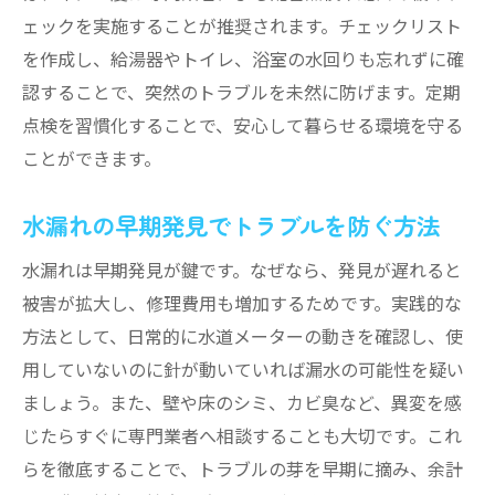
神戸市水道修繕受付センターの利用方法
ェックを実施することが推奨されます。チェックリスト
水漏れ相談時に伝えるべき情報まとめ
を作成し、給湯器やトイレ、浴室の水回りも忘れずに確
認することで、突然のトラブルを未然に防げます。定期
信頼できる水漏れ相談先の見極め方
点検を習慣化することで、安心して暮らせる環境を守る
専門業者と自治体のサポート活用法
ことができます。
水漏れトラブル時の迅速な相談体制を作る
神戸市で失敗しない水漏れ修理のコツ
水漏れの早期発見でトラブルを防ぐ方法
水漏れ修理で後悔しないための準備方法
水漏れは早期発見が鍵です。なぜなら、発見が遅れると
神戸市で水漏れトラブルを防ぐ実践術
被害が拡大し、修理費用も増加するためです。実践的な
修理後のトラブルを防ぐ確認ポイント
方法として、日常的に水道メーターの動きを確認し、使
満足度の高い水漏れ修理業者の特徴
用していないのに針が動いていれば漏水の可能性を疑い
水漏れ修理後のメンテナンスと予防策
ましょう。また、壁や床のシミ、カビ臭など、異変を感
水漏れに強い安心な住まいを目指す方法
じたらすぐに専門業者へ相談することも大切です。これ
らを徹底することで、トラブルの芽を早期に摘み、余計