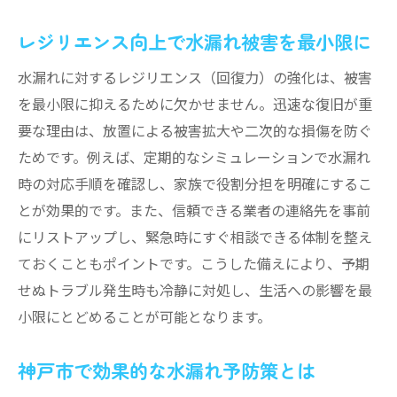
水漏れ修理の適正価格を見極めるポイント
迅速な対応で安心を守る水漏れ対策術
レジリエンス向上で水漏れ被害を最小限に
水漏れ発生時の迅速な応急対応手順
水漏れに対するレジリエンス（回復力）の強化は、被害
神戸市の水道修繕受付センターの活用方法
を最小限に抑えるために欠かせません。迅速な復旧が重
水漏れ時に必要な情報収集と行動の流れ
要な理由は、放置による被害拡大や二次的な損傷を防ぐ
水漏れ対策で信頼できる業者選びのコツ
ためです。例えば、定期的なシミュレーションで水漏れ
時の対応手順を確認し、家族で役割分担を明確にするこ
水漏れ被害を最小限に抑えるための準備
とが効果的です。また、信頼できる業者の連絡先を事前
レジリエンス強化で水漏れ不安を減らす方
にリストアップし、緊急時にすぐ相談できる体制を整え
法
ておくこともポイントです。こうした備えにより、予期
悪質業者を避ける神戸市でのポイント
せぬトラブル発生時も冷静に対処し、生活への影響を最
水漏れ修理で悪質業者を見抜くための注意
小限にとどめることが可能となります。
点
神戸市水道局指定業者一覧のチェック方法
神戸市で効果的な水漏れ予防策とは
見積もり時に確認すべき水漏れ修理の内容