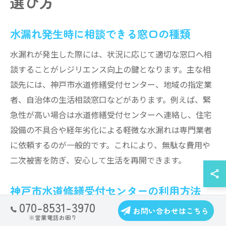
選び方
水漏れ発生時に相談できる窓口の種類
水漏れが発生した際には、状況に応じて適切な窓口へ相
談することがレジリエンス向上の鍵となります。主な相
談先には、神戸市水道修繕受付センター、地域の指定業
者、自治体の生活相談窓口などがあります。例えば、緊
急性が高い場合は水道修繕受付センターへ連絡し、住宅
設備の不具合や経年劣化による軽微な水漏れは専門業者
に依頼するのが一般的です。これにより、無駄な費用や
二次被害を防ぎ、安心して生活を再開できます。
神戸市水道修繕受付センターの利用方法
070-8531-3970
神戸市水道修繕受付センターは、水漏れ発生時に迅速な
お問い合わせはこちら
※営業電話お困り
対応を求める際の強力なサポート窓口です。利用方法