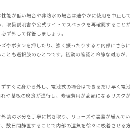
ドライヤー乾燥の危険性と安全策
。
水漏れ時計にドライヤー使用が危険な理由
水性能が低い場合や非防水の場合は速やかに使用を中止し
腕時計を乾かす時の安全な乾燥方法
め、取扱説明書や公式サイトでスペックを再確認すること
ドライヤー乾燥が時計内部に与える影響
、必ず外して保管しましょう。
水漏れ時に選ぶべき乾燥剤の使い方
ーズやボタンを押したり、強く振ったりすると内部にさら
ドライヤーと自然乾燥のメリットと注意点
ることも選択肢のひとつです。初動の確認と冷静な対応が
電池液漏れが起きた時計の見極め方
電池液漏れ発生時に確認すべきポイント
水漏れと液漏れの違いと時計への影響
まずすぐに身から外し、電池式の場合はできるだけ早く電
液漏れした時計を使うリスクと判断法
漏れや基板の腐食が進行し、修理費用が高額になるリスク
電池交換時に起こる水漏れや曇りの対策
内部部品の再利用の可否と修理目安
で外装の水分を丁寧に拭き取り、リューズや裏蓋が緩んで
修理費用目安とコスト判断のコツ
て、数日間静置することで内部の湿気を徐々に吸着させる