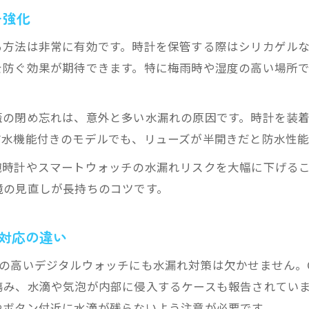
を強化
る方法は非常に有効です。時計を保管する際はシリカゲル
を防ぐ効果が期待できます。特に梅雨時や湿度の高い場所
蓋の閉め忘れは、意外と多い水漏れの原因です。時計を装
防水機能付きのモデルでも、リューズが半開きだと防水性能
腕時計やスマートウォッチの水漏れリスクを大幅に下げる
境の見直しが長持ちのコツです。
対応の違い
気の高いデジタルウォッチにも水漏れ対策は欠かせません。
傷み、水滴や気泡が内部に侵入するケースも報告されてい
やボタン付近に水滴が残らないよう注意が必要です。