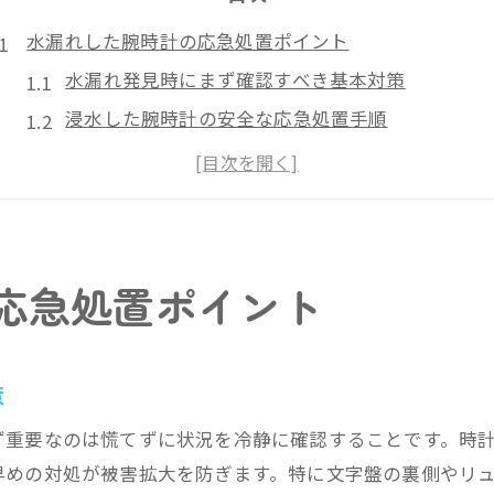
水漏れした腕時計の応急処置ポイント
水漏れ発見時にまず確認すべき基本対策
浸水した腕時計の安全な応急処置手順
水漏れが疑われる時の誤った対応例と注意点
乾燥剤やリューズの活用で水漏れ対策を強化
スマートウォッチやGショックの水漏れ対応の違
文字盤の曇りや気泡はどう対処する？
応急処置ポイント
文字盤に曇りや気泡が出た時の適切な対策
腕時計気泡や曇りの原因と水漏れの関連性
時計の乾燥剤活用法と湿気対策の基本
策
浸水による液晶や文字盤への水滴対処法
ず重要なのは慌てずに状況を冷静に確認することです。時
放置が危険な水漏れ症状とその見極め方
早めの対処が被害拡大を防ぎます。特に文字盤の裏側やリ