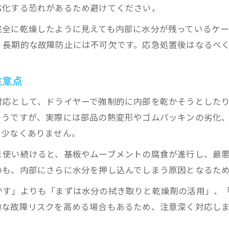
劣化する恐れがあるため避けてください。
水漏れ時計修理の費用相場と見積もりの流れ
浸水の程度で変わる修理費用の考え方
完全に乾燥したように見えても内部に水分が残っているケー
水漏れや液漏れ時のコストパフォーマンス比較
、長期的な故障防止には不可欠です。応急処置後はなるべ
オーバーホールと部品交換の費用判断基準
注意点
修理費用を抑えるための対策ポイント
湿気対策で腕時計を長持ちさせる方法
対応として、ドライヤーで強制的に内部を乾かそうとした
水漏れ防止に効果的な湿気対策の基本
そうですが、実際には部品の熱変形やゴムパッキンの劣化
も少なくありません。
腕時計の乾燥剤活用術で長持ちを実現
日常でできる水漏れ予防と管理法
ま使い続けると、基板やムーブメントの腐食が進行し、最
高温多湿環境での腕時計保管の注意点
のも、内部にさらに水分を押し込んでしまう原因となるた
定期的な電池交換と湿気対策の重要性
かす」よりも「まずは水分の拭き取りと乾燥剤の活用」、
的な故障リスクを高める場合もあるため、注意深く対応し