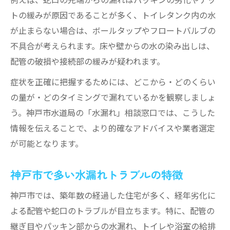
ト
トの緩みが原因であることが多く、トイレタンク内の水
が止まらない場合は、ボールタップやフロートバルブの
水漏れ相談で知っておきたい受付時間と流
不具合が考えられます。床や壁からの水の染み出しは、
れ
配管の破損や接続部の緩みが疑われます。
水回りトラブルの相談先を比較する際の注
意点
症状を正確に把握するためには、どこから・どのくらい
集合住宅と戸建て別の水漏れ相談方法
の量が・どのタイミングで漏れているかを観察しましょ
う。神戸市水道局の「水漏れ」相談窓口では、こうした
情報を伝えることで、より的確なアドバイスや業者選定
が可能となります。
神戸市で多い水漏れトラブルの特徴
神戸市では、築年数の経過した住宅が多く、経年劣化に
よる配管や蛇口のトラブルが目立ちます。特に、配管の
継ぎ目やパッキン部からの水漏れ、トイレや浴室の給排