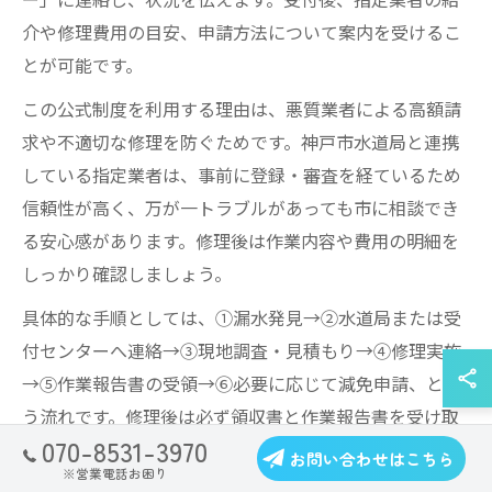
介や修理費用の目安、申請方法について案内を受けるこ
とが可能です。
この公式制度を利用する理由は、悪質業者による高額請
求や不適切な修理を防ぐためです。神戸市水道局と連携
している指定業者は、事前に登録・審査を経ているため
信頼性が高く、万が一トラブルがあっても市に相談でき
る安心感があります。修理後は作業内容や費用の明細を
しっかり確認しましょう。
具体的な手順としては、①漏水発見→②水道局または受
付センターへ連絡→③現地調査・見積もり→④修理実施
→⑤作業報告書の受領→⑥必要に応じて減免申請、とい
う流れです。修理後は必ず領収書と作業報告書を受け取
070-8531-3970
り、トラブル防止に役立ててください。
お問い合わせはこちら
※営業電話お困り