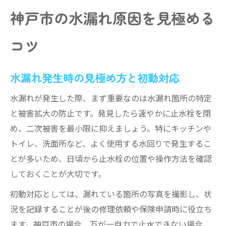
水漏れ修理の安心対応術とは
神戸市の水漏れ原因を見極める
水漏れ修理で失敗しない依頼手順の流れ
水漏れ修理を安心して任せる方法とは
コツ
神戸市水道局の修繕受付センター活用法
水漏れ修理依頼時に必要な準備と注意点
水漏れ発生時の見極め方と初動対応
水漏れ修理の見積もり時に確認すべき点
水漏れが発生した際、まず重要なのは水漏れ箇所の特定
指定業者選びでトラブル回避を実現
と被害拡大の防止です。発見したら速やかに止水栓を閉
水漏れ指定業者の見分け方と選定基準
め、二次被害を最小限に抑えましょう。特にキッチンや
神戸市の水道局指定業者一覧活用のコツ
トイレ、洗面所など、よく使用する水回りで発生するこ
とが多いため、日頃から止水栓の位置や操作方法を確認
悪質な水漏れ業者と正規業者の違いとは
しておくことが大切です。
指定業者選びでよくある失敗例と回避法
水漏れ修理依頼前に確認する安心ポイント
初動対応としては、漏れている箇所の写真を撮影し、状
況を記録することが後の修理依頼や保険申請時に役立ち
悪質業者を避ける水漏れ対処法
ます。神戸市の場合、万が一自力で止水できない場合