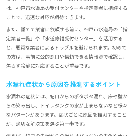
水漏れで悪質業者を避ける見極めのコツ
は、神戸市水道局の受付センターや指定業者に相談する
神戸市の悪質水道業者に注意するポイント
ことで、迅速な対応が期待できます。
水漏れ修理で高額請求を防ぐ注意点
また、慌てて業者に依頼する前に、神戸市水道局の「指
トラブル事例から学ぶ水漏れ対処法
定業者一覧」や「水道修繕受付センター」を活用する
水漏れ時に役立つ安心な相談方法とは
と、悪質な業者によるトラブルを避けられます。初めて
水道局の制度を活用した安心対策
の方は、事前に公的窓口や信頼できる情報源で確認し、
水漏れ時に知っておくべき漏水減免制度
焦らず冷静に対応することが重要です。
水道局の公式修繕制度の利用手順解説
水漏れ症状から原因を推測するポイント
神戸市水道局の水漏れ相談窓口の活用法
水漏れ修理で活用できる市のサポート制度
水漏れの症状には、蛇口からのポタポタ漏れ、床や壁か
安心できる水道局指定業者の選び方
らの染み出し、トイレタンクの水が止まらないなど様々
水漏れに悩んだ時の相談窓口ガイド
なパターンがあります。症状ごとに原因を推測すること
が、適切な解決策を選ぶ第一歩です。
水漏れ発生時に迷わない相談窓口の選び方
神戸市水道修繕受付センターの活用ポイン
例えば、蛇口の先端からの漏れはパッキンの劣化やナッ