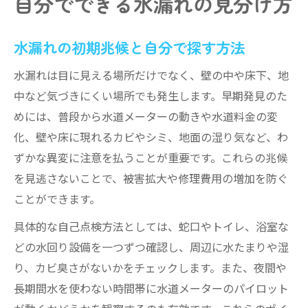
自分でできる水漏れの見分け方
水漏れ分析からわかる修理の手順
水漏れ分析で修理箇所を特定する方法
水漏れの初期兆候と自分で探す方法
漏水音聴調査の流れと水漏れ発見の実際
水漏れは目に見える場所だけでなく、壁の中や床下、地
水漏れ修理前の分析で必要な準備とは
中など気づきにくい場所でも発生します。早期発見のた
分析結果をもとにした修理手順の解説
めには、普段から水道メーターの動きや水道料金の変
水漏れ分析後の再発防止策の考え方
化、壁や床に現れるカビやシミ、地面の湿り気など、わ
メーター活用で水漏れを早期発見
ずかな異変に注意を払うことが重要です。これらの兆候
水道メーターで水漏れを調べる方法
を見逃さないことで、被害拡大や修理費用の増加を防ぐ
メーターの動きから水漏れの有無を判断
ことができます。
定期的な確認で水漏れトラブルを予防
具体的な自己点検方法としては、蛇口やトイレ、浴室な
水漏れ発見に役立つメーターの見方
どの水回り設備を一つずつ確認し、周辺に水たまりや湿
水漏れ分析とメーター点検の重要性
り、カビ臭さがないかをチェックします。また、夜間や
水漏れ調査費用のポイントを解説
長期間水を使わない時間帯に水道メーターのパイロット