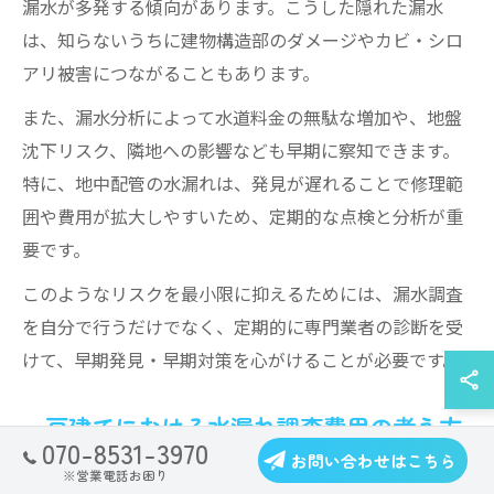
漏水が多発する傾向があります。こうした隠れた漏水
は、知らないうちに建物構造部のダメージやカビ・シロ
アリ被害につながることもあります。
また、漏水分析によって水道料金の無駄な増加や、地盤
沈下リスク、隣地への影響なども早期に察知できます。
特に、地中配管の水漏れは、発見が遅れることで修理範
囲や費用が拡大しやすいため、定期的な点検と分析が重
要です。
このようなリスクを最小限に抑えるためには、漏水調査
を自分で行うだけでなく、定期的に専門業者の診断を受
けて、早期発見・早期対策を心がけることが必要です。
一戸建てにおける水漏れ調査費用の考え方
070-8531-3970
お問い合わせはこちら
一戸建ての水漏れ調査費用は、調査の範囲や方法、発生
※営業電話お困り