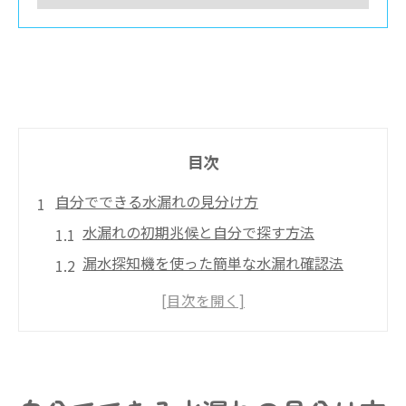
目次
自分でできる水漏れの見分け方
水漏れの初期兆候と自分で探す方法
漏水探知機を使った簡単な水漏れ確認法
水道メーター活用で水漏れを見極めるコツ
漏水調査を自分で行うときの注意点
壁内や床下で水漏れを見つける具体的な手
順