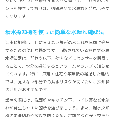
が動くかどうかを観察するのも有効です。これらのポイ
水漏れ調査費用の目安と内訳を知る
ントを押さえておけば、初期段階で水漏れを発見しやす
一戸建ての水漏れ調査費用の特徴とは
くなります。
水漏れ調査費用はいくらかかるのか解説
調査費用の負担は誰になるのか確認しよう
漏水探知機を使った簡単な水漏れ確認法
水漏れ調査の費用相場と選び方のコツ
漏水探知機は、目に見えない場所の水漏れを早期に発見
一戸建てで発生する水漏れの特徴
するための便利な機器です。市販されている簡易型の漏
一戸建てで多い水漏れの発生箇所とは
水探知器は、配管や床下、壁内などにセンサーを設置す
一戸建ての水漏れ調査方法と注意点
ることで、水分を感知するとアラームやランプで知らせ
水漏れ分析で分かる一戸建て特有のリスク
てくれます。特に一戸建て住宅や築年数の経過した建物
一戸建てにおける水漏れ調査費用の考え方
では、見えない部分での漏水リスクが高いため、探知機
の活用がおすすめです。
水漏れ発生時の一戸建て対応の流れ
確実に原因特定するための分析法
設置の際には、洗面所やキッチン下、トイレ裏など水漏
水漏れの原因を特定する分析手法の基本
れが発生しやすい箇所を選びましょう。また、漏水探知
機の電池切れや故障を防ぐため、定期的な点検・交換も
漏水音聴調査で水漏れ箇所を正確に発見